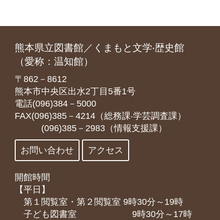
熊本県立図書館／くまもと文学‧歴史館
（愛称：温知館）
〒862－8612
熊本市中央区出水2丁目5番1号
電話(096)384－5000
FAX(096)385－4214（総務課‧学芸調査課）
(096)385－2983（情報支援課）
お問い合わせ
アクセス
開館時間
【平日】
第１閲覧室・第２閲覧室 9時30分～19時
子ども図書室 9時30分～17時