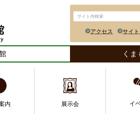
アクセス
サイト
館
くま
イ
案内
展示会