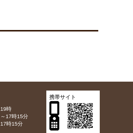
携帯サイト
19時
7時15分
7時15分