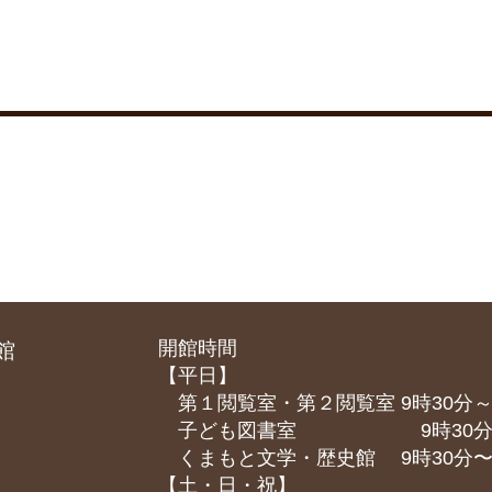
開館時間
館
【平日】
第１閲覧室・第２閲覧室 9時30分～
子ども図書室 9時30分～1
くまもと⽂学・歴史館 9時30分〜1
【土・日・祝】