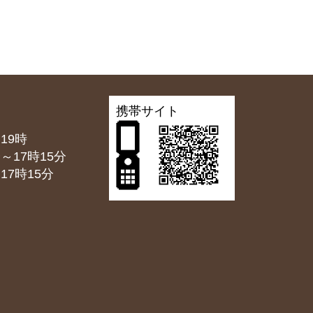
携帯サイト
19時
7時15分
7時15分