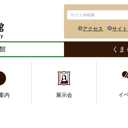
アクセス
サイト
館
くま
イ
案内
展示会