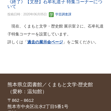
《終了》【文歴】石牟礼道子 特集コーナーにつ
いて
投稿日時 : 2020年06月05日
学芸調査課
現在、くまもと文学・歴史館 展示室２に、石牟礼道
子特集コーナーを設置しています。
詳しくは「
過去の展示会ページ
」をご覧ください。
熊本県立図書館／くまもと文学‧歴史館
（愛称：温知館）
〒862－8612
熊本市中央区出水2丁目5番1号