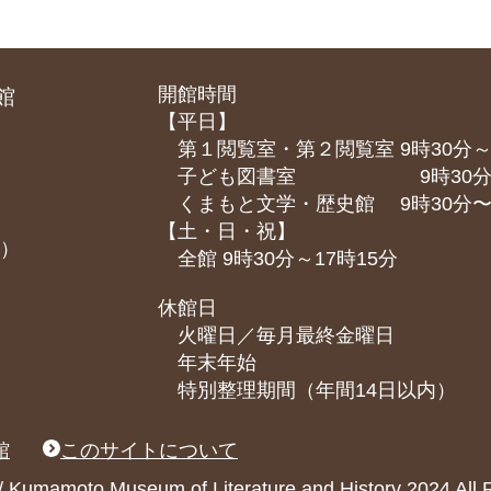
開館時間
館
【平日】
第１閲覧室・第２閲覧室 9時30分～
子ども図書室 9時30分～1
くまもと⽂学・歴史館 9時30分〜1
【土・日・祝】
課）
全館 9時30分～17時15分
休館日
火曜日／毎月最終金曜日
年末年始
特別整理期間（年間14日以内）
館
このサイトについて
ary / Kumamoto Museum of Literature and History 