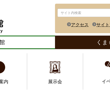
アクセス
サイト
館
くま
イ
案内
展示会