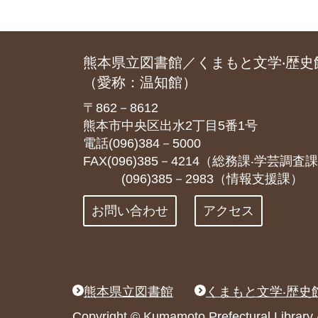
熊本県立図書館／くまもと文学‧歴史
（愛称：温知館）
〒862－8612
熊本市中央区出水2丁目5番1号
電話(096)384－5000
FAX(096)385－4214（総務課‧学芸調査
(096)385－2983（情報支援課）
お問い合わせ
アクセス
熊本県立図書館
くまもと文学‧歴史
Copyright © Kumamoto Prefectural Libr