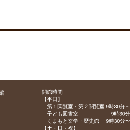
開館時間
館
【平日】
第１閲覧室・第２閲覧室 9時30分～
子ども図書室 9時30分～1
くまもと⽂学・歴史館 9時30分〜1
【土・日・祝】