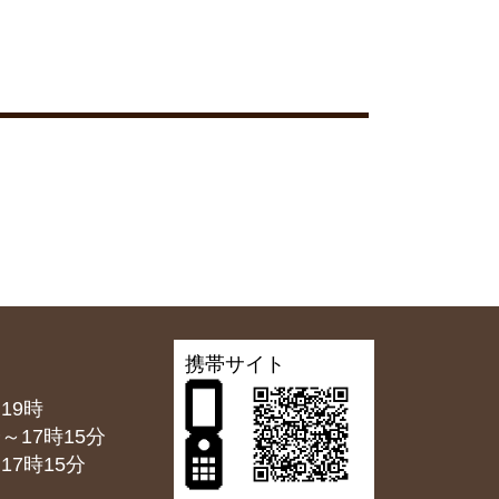
携帯サイト
19時
7時15分
7時15分