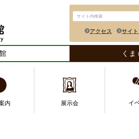
アクセス
サイト
館
くま
イ
案内
展示会