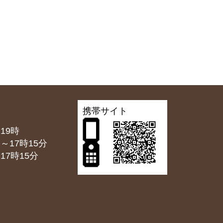
携帯サイト
19時
7時15分
7時15分