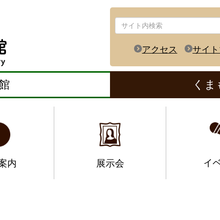
アクセス
サイト
館
くま
イ
案内
展示会