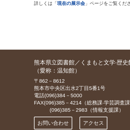
詳しくは「
現在の展示会
」ページをご覧くだ
熊本県立図書館／くまもと文学‧歴史
（愛称：温知館）
〒862－8612
熊本市中央区出水2丁目5番1号
電話(096)384－5000
FAX(096)385－4214（総務課‧学芸調査
(096)385－2983（情報支援課）
お問い合わせ
アクセス