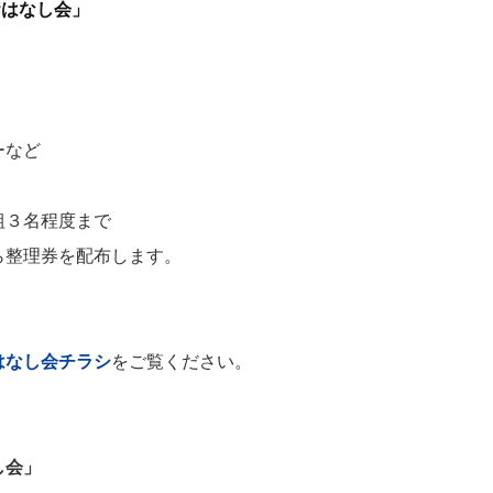
おはなし会」
ーなど
３名程度まで
整理券を配布します。
はなし会チラシ
をご覧ください。
し会」