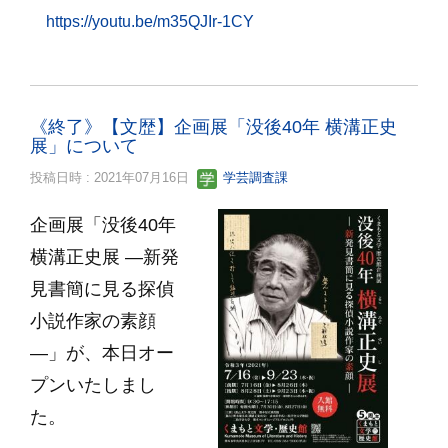
https://youtu.be/m35QJIr-1CY
《終了》【文歴】企画展「没後40年 横溝正史
展」について
投稿日時 : 2021年07月16日
学芸調査課
企画展「没後40年
横溝正史展 ―新発
見書簡に見る探偵
小説作家の素顔
―」が、本日オー
プンいたしまし
た。