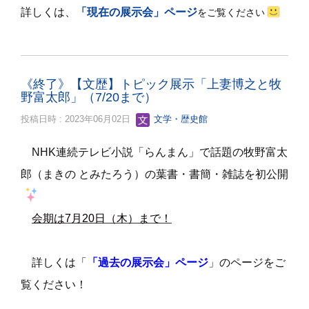
詳しくは、
「現在の展示会」ページ
をご覧ください
《終了》【文歴】トピック展示「上妻博之と牧
野富太郎」（7/20まで）
投稿日時 : 2023年06月02日
文学・歴史館
NHK
連続テレビ小説「らんまん」で話題の牧野富太
郎（まきの とみたろう）の
葉書・書簡・雑誌を初公開
会期は7月20日（木）まで！
詳しくは「
「過去の展示会」ページ
」のページをご
覧ください！