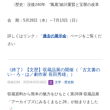
〈歴史〉没後240年 “鳳凰”細川重賢と宝暦の改革
会 期：5月28日（水）～7月13日（日）
詳しくはリンク：「
過去の展示会
」ページをご覧くだ
さい
《終了》【文歴】収蔵品展の開催（「古文書の
い・ろ・は／劇作家 長田秀雄」）
投稿日時 : 2025年03月26日
文学・歴史館
収蔵資料から熊本の魅力をひもとく第26弾 収蔵品展
「アーカイブズにみるくまもと26」が始まりました