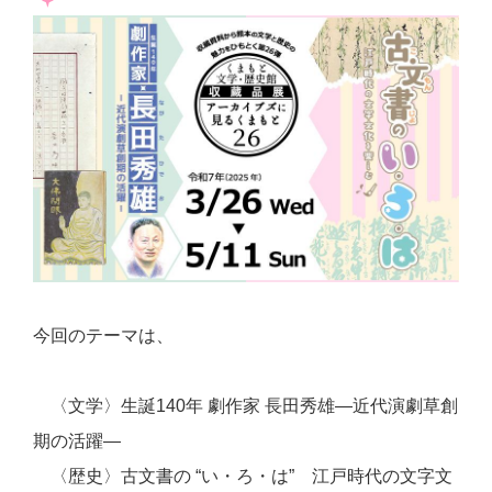
今回のテーマは、
〈文学〉生誕140年 劇作家 長田秀雄―近代演劇草創
期の活躍―
〈歴史〉古文書の “い・ろ・は” 江戸時代の文字文