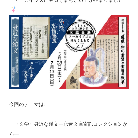
「アーカイブズにみるくまもと27」が始まりました
今回のテーマは、
〈文学〉身近な漢文―永青文庫寄託コレクションか
ら―