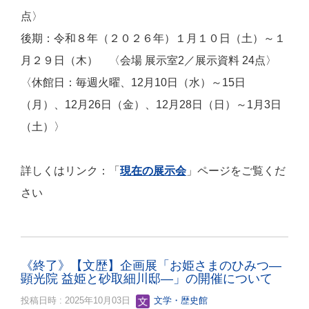
点〉
後期：令和８年（２０２６年）１月１０日（土）～１
月２９日（木） 〈会場 展示室2／展示資料 24点〉
〈休館日：毎週火曜、12月10日（水）～15日
（月）、12月26日（金）、12月28日（日）～1月3日
（土）〉
詳しくはリンク：「
現在の展示会
」ページをご覧くだ
さい
《終了》【文歴】企画展「お姫さまのひみつ―
顕光院 益姫と砂取細川邸―」の開催について
投稿日時 : 2025年10月03日
文学・歴史館