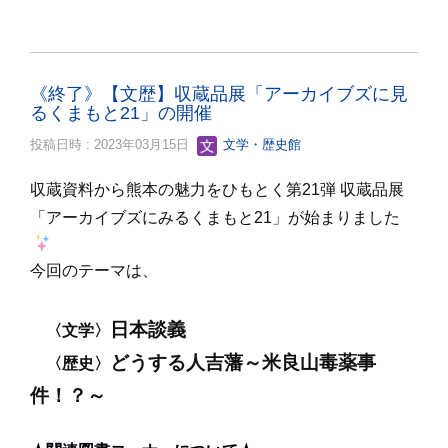
《終了》【文歴】収蔵品展「アーカイブズに見
るくまもと21」の開催
投稿日時 : 2023年03月15日
文学・歴史館
収蔵資料から熊本の魅力をひもとく第21弾 収蔵品展
「アーカイブズにみるくまもと21」が始まりました
今回のテーマは、
日本談義
〈文学〉
どうする人吉藩～米良山毒薬事
〈歴史〉
件！？
～