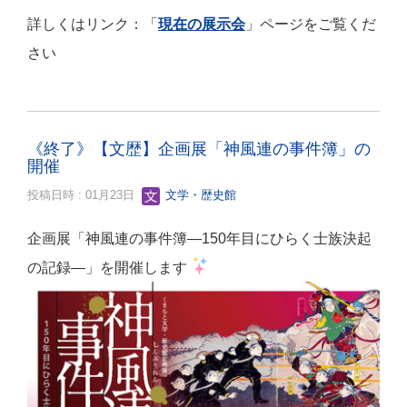
詳しくはリンク：「
現在の展示会
」ページをご覧くだ
さい
《終了》【文歴】企画展「神風連の事件簿」の
開催
投稿日時 : 01月23日
文学・歴史館
企画展「神風連の事件簿―150年目にひらく士族決起
の記録―」を開催します