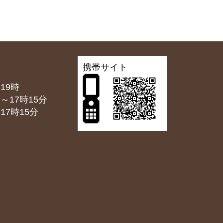
携帯サイト
19時
7時15分
7時15分