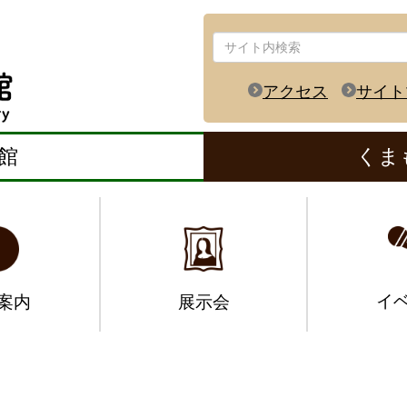
アクセス
サイト
館
くま
イ
案内
展示会