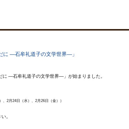
だに ―石牟礼道子の文学世界―」
だに ―石牟礼道子の文学世界―」が始まりました。
）、2月24日（水）、2月26日（金））
さい。