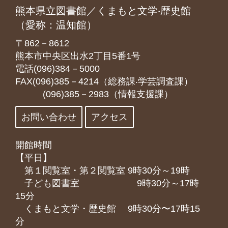
熊本県立図書館／くまもと文学‧歴史館
（愛称：温知館）
〒862－8612
熊本市中央区出水2丁目5番1号
電話(096)384－5000
FAX(096)385－4214（総務課‧学芸調査課）
(096)385－2983（情報支援課）
お問い合わせ
アクセス
開館時間
【平日】
第１閲覧室・第２閲覧室 9時30分～19時
子ども図書室 9時30分～17時
15分
くまもと⽂学・歴史館 9時30分〜17時15
分