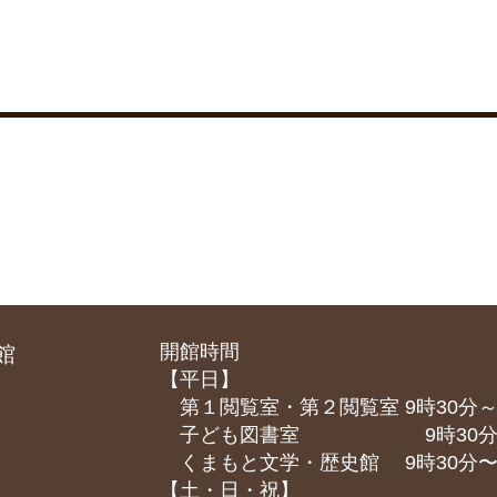
開館時間
館
【平日】
第１閲覧室・第２閲覧室 9時30分～
子ども図書室 9時30分～1
くまもと⽂学・歴史館 9時30分〜1
【土・日・祝】