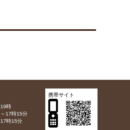
携帯サイト
19時
7時15分
7時15分