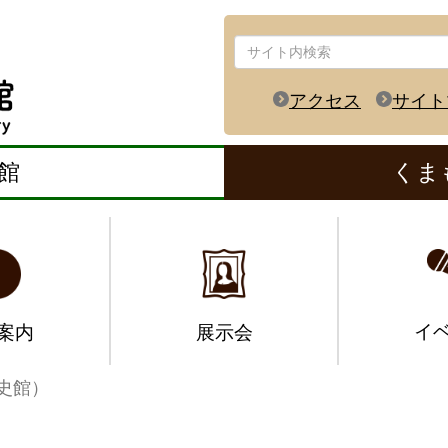
アクセス
サイト
館
くま
イ
案内
展示会
史館）