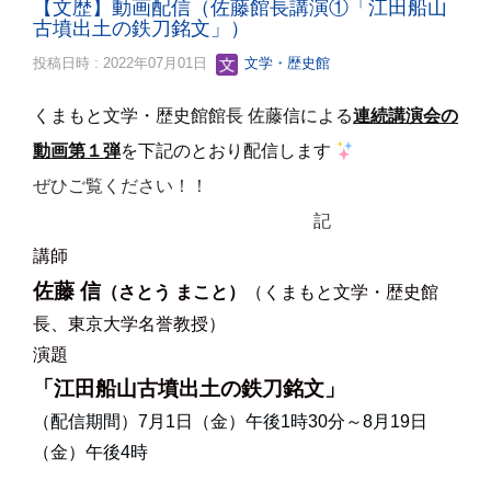
【文歴】動画配信（佐藤館長講演①「江田船山
古墳出土の鉄刀銘文」）
投稿日時 : 2022年07月01日
文学・歴史館
くまもと文学・歴史館館長 佐藤信による
連続講演会の
動画第１弾
を下記のとおり配信します
ぜひご覧ください！！
記
講師
佐藤 信
（さとう まこと）
（くまもと文学・歴史館
長、東京大学名誉教授）
演題
「江田船山古墳出土の鉄刀銘文」
（配信期間）
7月1日（金）午後1時30分～8月19日
（金）午後4時