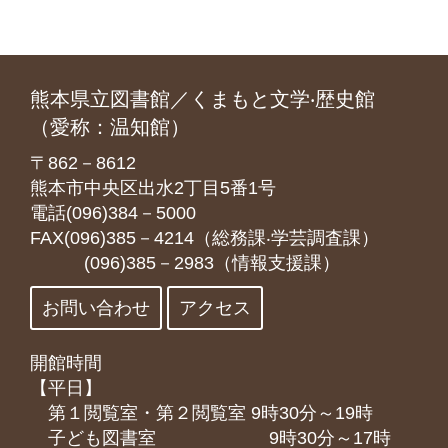
熊本県立図書館／くまもと文学‧歴史館
（愛称：温知館）
〒862－8612
熊本市中央区出水2丁目5番1号
電話(096)384－5000
FAX(096)385－4214（総務課‧学芸調査課）
(096)385－2983（情報支援課）
お問い合わせ
アクセス
開館時間
【平日】
第１閲覧室・第２閲覧室 9時30分～19時
子ども図書室 9時30分～17時