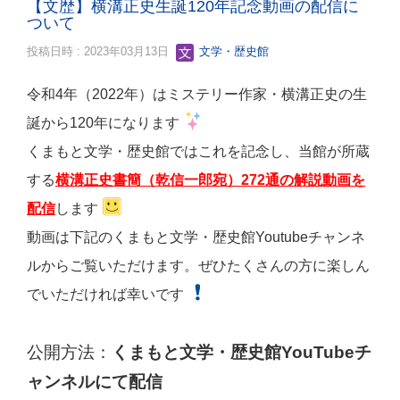
【文歴】横溝正史生誕120年記念動画の配信に
ついて
投稿日時 : 2023年03月13日
文学・歴史館
令和4年（2022年）はミステリー作家・横溝正史の生
誕から120年になります
くまもと文学・歴史館ではこれを記念し、当館が所蔵
する
横溝正史書簡（乾信一郎宛）272通の解説動画を
配信
します
動画は下記のくまもと文学・歴史館Youtubeチャンネ
ルからご覧いただけます。ぜひたくさんの方に楽しん
でいただければ幸いです
公開方法：
くまもと文学・歴史館YouTubeチ
ャンネルにて配信