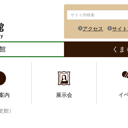
アクセス
サイト
館
くま
イ
案内
展示会
史館）