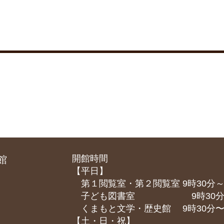
開館時間
館
【平日】
第１閲覧室・第２閲覧室 9時30分～
子ども図書室 9時30分～1
くまもと⽂学・歴史館 9時30分〜1
【土・日・祝】