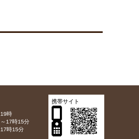
携帯サイト
19時
7時15分
7時15分