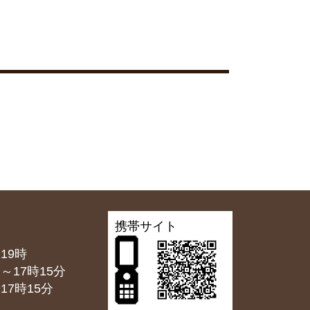
携帯サイト
19時
7時15分
7時15分