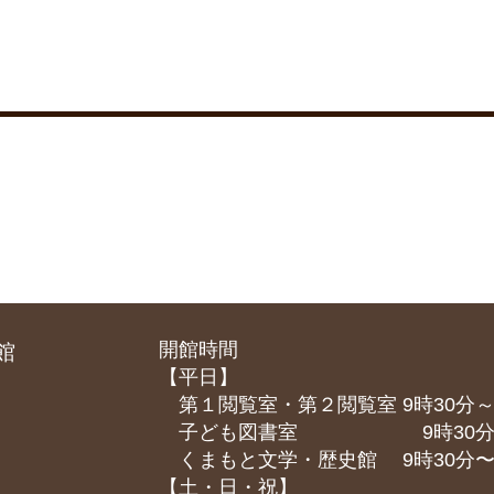
開館時間
館
【平日】
第１閲覧室・第２閲覧室 9時30分～
子ども図書室 9時30分～1
くまもと⽂学・歴史館 9時30分〜1
【土・日・祝】