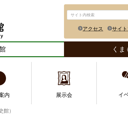
アクセス
サイト
館
くま
イ
案内
展示会
史館）