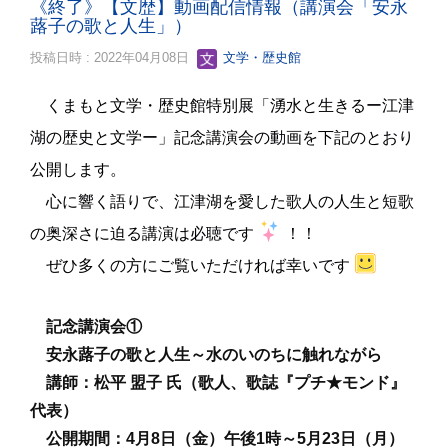
《終了》【文歴】動画配信情報（講演会「安永
蕗子の歌と人生」）
投稿日時 : 2022年04月08日
文学・歴史館
くまもと文学・歴史館特別展「湧水と生きるー江津
湖の歴史と文学ー」記念講演会の動画を下記のとおり
公開します。
心に響く語りで、江津湖を愛した歌人の人生と短歌
の奥深さに迫る講演は必聴です
！！
ぜひ多くの方にご覧いただければ幸いです
記念講演会①
安永蕗子の歌と人生～水のいのちに触れながら
講師：松平 盟子 氏（歌人、歌誌『プチ★モンド』
代表）
公開期間：4
月8日（金）午後1時～5月23日（月）