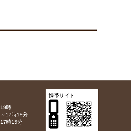
携帯サイト
19時
7時15分
7時15分