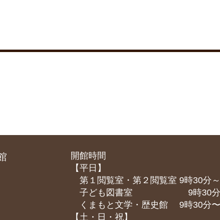
開館時間
館
【平日】
第１閲覧室・第２閲覧室 9時30分～
子ども図書室 9時30分～1
くまもと⽂学・歴史館 9時30分〜1
【土・日・祝】