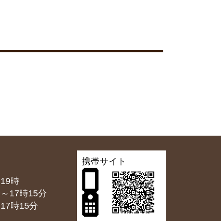
携帯サイト
19時
7時15分
7時15分