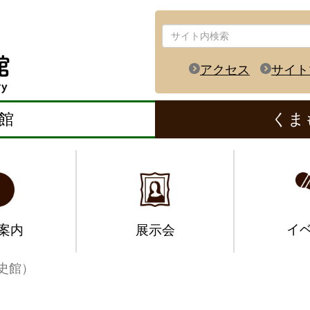
アクセス
サイト
館
くま
イ
案内
展示会
史館）