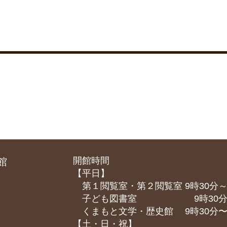
開館時間
館
【平日】
第１閲覧室・第２閲覧室 9時30分～
子ども図書室 9時30分～1
くまもと⽂学・歴史館 9時30分〜1
【土・日・祝】