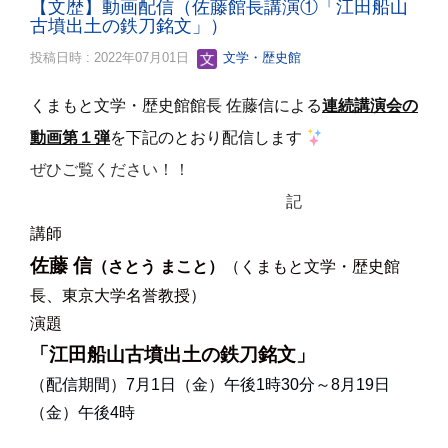
【文歴】動画配信（佐藤館長講演①「江田船山
古墳出土の鉄刀銘文」）
投稿日時 : 2022年07月01日
文学・歴史館
くまもと文学・歴史館館長 佐藤信による
連続講演会の
動画第１弾
を下記のとおり配信します
ぜひご覧ください！！
記
講師
佐藤 信
（さとう まこと）
（くまもと文学・歴史館
長、東京大学名誉教授）
演題
「江田船山古墳出土の鉄刀銘文」
（配信期間）
7月1日（金）午後1時30分～8月19日
（金）午後4時