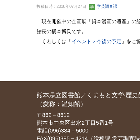
投稿日時 : 2018年07月27日
学芸調査課
現在開催中の企画展「貸本漫画の遺産」の
館長の橋本博氏です。
くわしくは「
イベント＞今後の予定
」をご
熊本県立図書館／くまもと文学‧歴史
（愛称：温知館）
〒862－8612
熊本市中央区出水2丁目5番1号
電話(096)384－5000
FAX(096)385－4214（総務課‧学芸調査