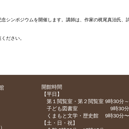
記念シンポジウムを開催します。
講師は、作家の梶尾真治氏、
覧ください。
開館時間
館
【平日】
第１閲覧室・第２閲覧室 9時30分～
子ども図書室 9時30分～1
くまもと⽂学・歴史館 9時30分〜1
【土・日・祝】
課）