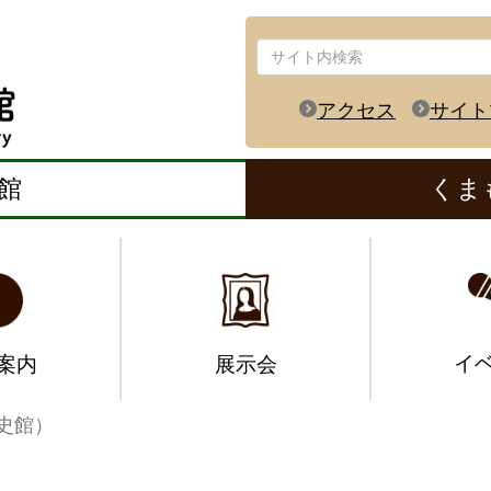
アクセス
サイト
館
くま
イ
案内
展示会
史館）