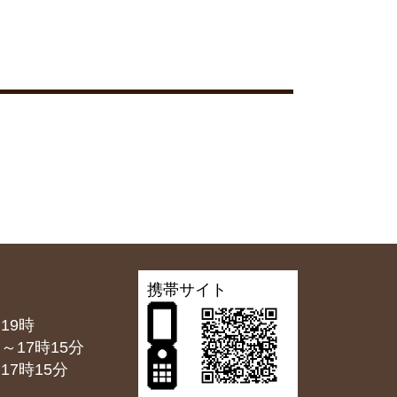
携帯サイト
19時
7時15分
7時15分