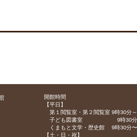
開館時間
館
【平日】
第１閲覧室・第２閲覧室 9時30分～
子ども図書室 9時30分～1
くまもと⽂学・歴史館 9時30分〜1
【土・日・祝】