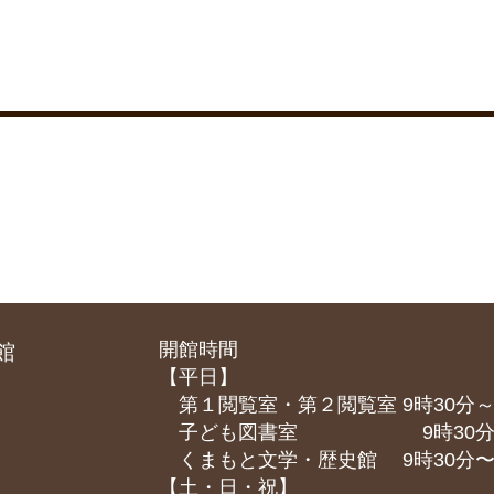
開館時間
館
【平日】
第１閲覧室・第２閲覧室 9時30分～
子ども図書室 9時30分～1
くまもと⽂学・歴史館 9時30分〜1
【土・日・祝】