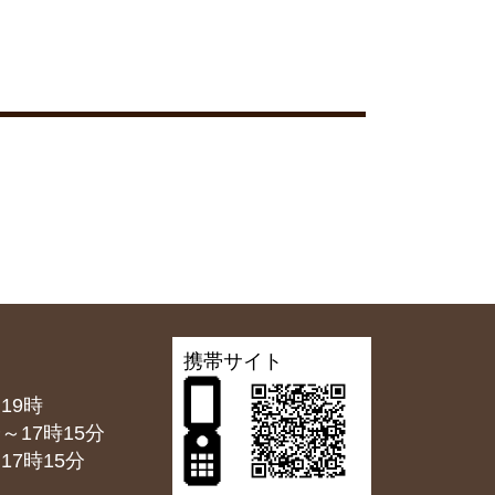
携帯サイト
19時
7時15分
7時15分