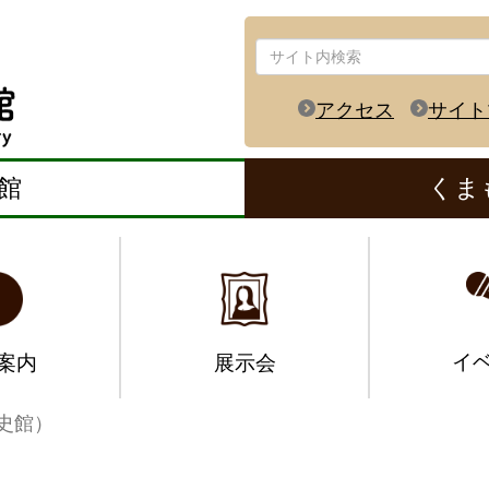
アクセス
サイト
館
くま
イ
案内
展示会
史館）