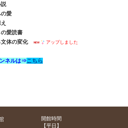
説
の愛
え
の愛読書
文体の変化
アップしました
ャンネルは⇒
こちら
開館時間
館
【平日】