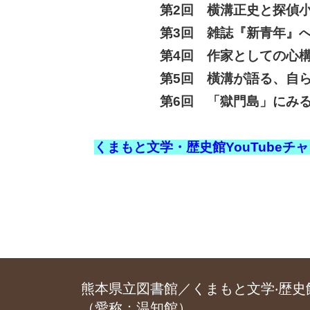
第2回 横溝正史と探偵小
第3回 雑誌『新青年』へ
第4回 作家としての心構
第5回 橫溝が語る、自ら
第6回 「獄門島」にみる
くまもと文学・歴史館YouTubeチ
熊本県立図書館／くまもと文学‧歴史
（愛称：温知館）