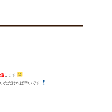
配信
します
でいただければ幸いです