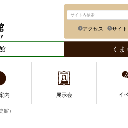
アクセス
サイト
館
くま
イ
案内
展示会
史館）