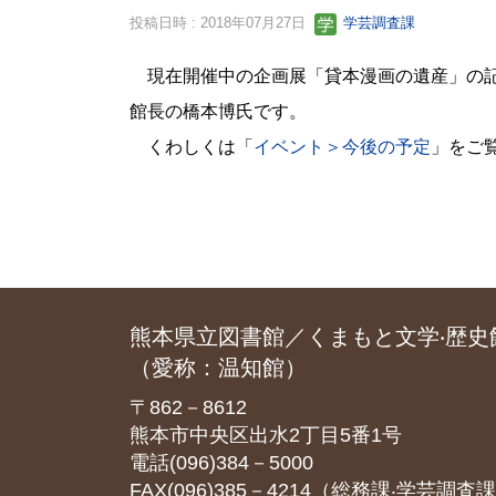
投稿日時 : 2018年07月27日
学芸調査課
現在開催中の企画展「貸本漫画の遺産」の
館長の橋本博氏です。
くわしくは「
イベント＞今後の予定
」をご
熊本県立図書館／くまもと文学‧歴史
（愛称：温知館）
〒862－8612
熊本市中央区出水2丁目5番1号
電話(096)384－5000
FAX(096)385－4214（総務課‧学芸調査