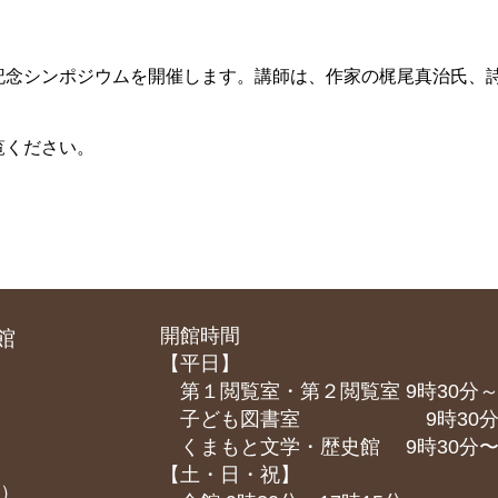
記念シンポジウムを開催します。
講師は、作家の梶尾真治氏、
覧ください。
開館時間
館
【平日】
第１閲覧室・第２閲覧室 9時30分～
子ども図書室 9時30分～1
くまもと⽂学・歴史館 9時30分〜1
【土・日・祝】
課）