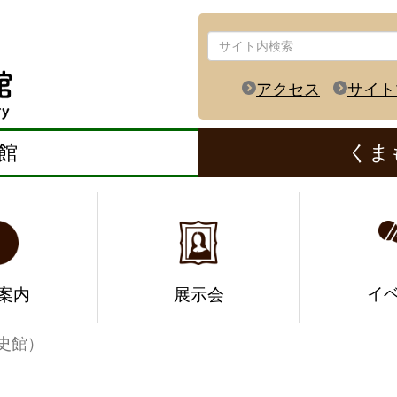
アクセス
サイト
館
くま
イ
案内
展示会
史館）