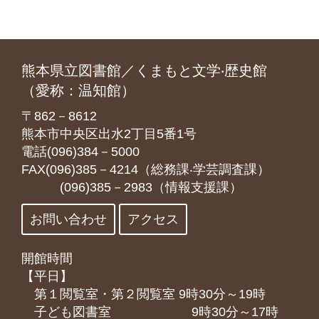
熊本県立図書館／くまもと文学‧歴史館
（愛称：温知館）
〒862－8612
熊本市中央区出水2丁目5番1号
電話(096)384－5000
FAX(096)385－4214（総務課‧学芸調査課）
(096)385－2983（情報支援課）
お問い合わせ
アクセス
開館時間
【平日】
第１閲覧室・第２閲覧室 9時30分～19時
子ども図書室 9時30分～17時