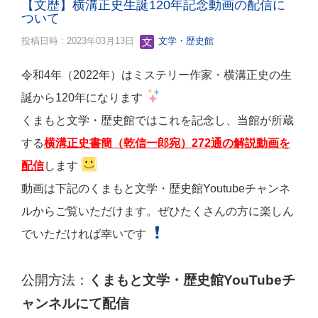
【文歴】横溝正史生誕120年記念動画の配信に
ついて
投稿日時 : 2023年03月13日
文学・歴史館
令和4年（2022年）はミステリー作家・横溝正史の生
誕から120年になります
くまもと文学・歴史館ではこれを記念し、当館が所蔵
する
横溝正史書簡（乾信一郎宛）272通の解説動画を
配信
します
動画は下記のくまもと文学・歴史館Youtubeチャンネ
ルからご覧いただけます。ぜひたくさんの方に楽しん
でいただければ幸いです
公開方法：
くまもと文学・歴史館YouTubeチ
ャンネルにて配信